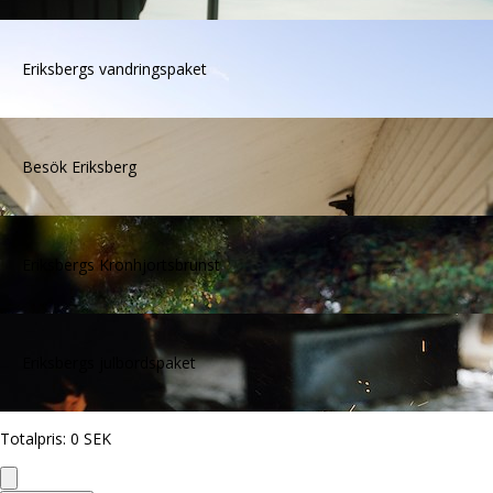
Eriksbergs vandringspaket
Besök Eriksberg
Eriksbergs Kronhjortsbrunst
Eriksbergs julbordspaket
Totalpris
:
0
SEK