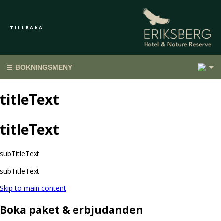
TILLBAKA
1
BOKNINGSMENY
titleText
titleText
subTitleText
subTitleText
Skip to main content
Boka paket & erbjudanden