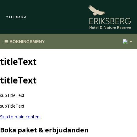
TILLBAKA
1
BOKNINGSMENY
titleText
titleText
subTitleText
subTitleText
Skip to main content
Boka paket & erbjudanden