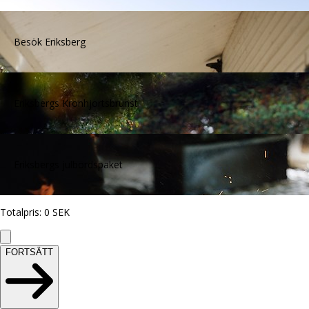
Besök Eriksberg
Eriksbergs Kronhjortsbrunst
Eriksbergs julbordspaket
Totalpris
:
0
SEK
FORTSÄTT