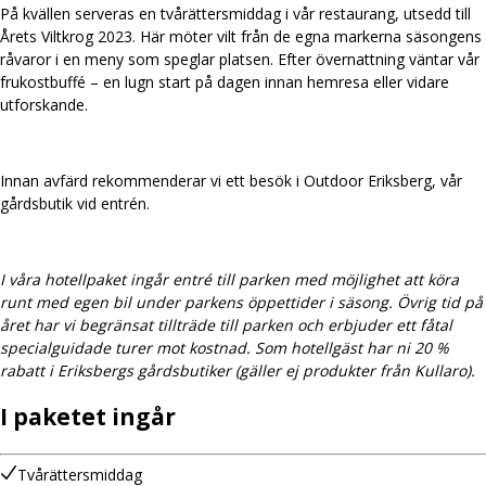
På kvällen serveras en tvårättersmiddag i vår restaurang, utsedd till
Årets Viltkrog 2023. Här möter vilt från de egna markerna säsongens
råvaror i en meny som speglar platsen. Efter övernattning väntar vår
frukostbuffé – en lugn start på dagen innan hemresa eller vidare
utforskande.
Innan avfärd rekommenderar vi ett besök i Outdoor Eriksberg, vår
gårdsbutik vid entrén.
I våra hotellpaket ingår entré till parken med möjlighet att köra
runt med egen bil under parkens öppettider i säsong. Övrig tid på
året har vi begränsat tillträde till parken och erbjuder ett fåtal
specialguidade turer mot kostnad. Som hotellgäst har ni 20 %
rabatt i Eriksbergs gårdsbutiker (gäller ej produkter från Kullaro).
I paketet ingår
Tvårättersmiddag