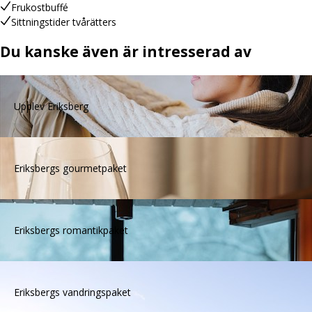
Frukostbuffé
Sittningstider tvårätters
Du kanske även är intresserad av
Upplev Eriksberg
Eriksbergs gourmetpaket
Eriksbergs romantikpaket
Eriksbergs vandringspaket