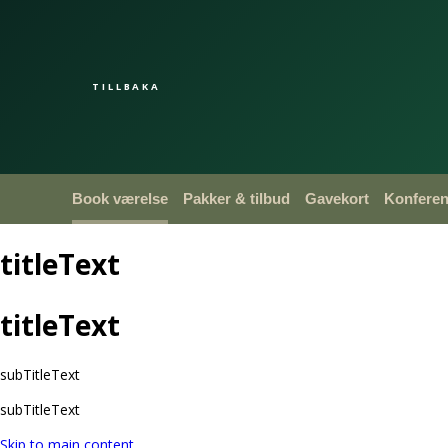
TILLBAKA
Book værelse
Pakker & tilbud
Gavekort
Konfere
titleText
titleText
subTitleText
subTitleText
Skip to main content